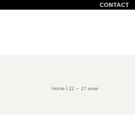
CONTACT
VOLUNTEER
SCOALA ALTFEL
SĂPTĂMÂNA VER
Home
22 – 27 iunie