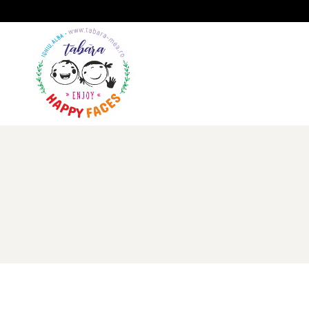
A
GALERIE
IMPRESII