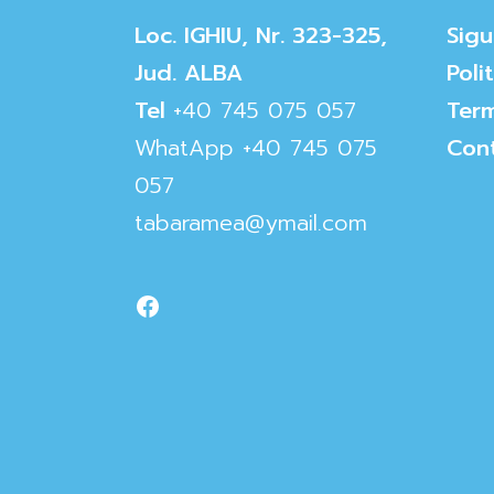
Loc. IGHIU, Nr. 323-325,
Sigu
Jud. ALBA
Poli
Tel
+40 745 075 057
Term
WhatApp
+40 745 075
Con
057
tabaramea@ymail.com
Facebook