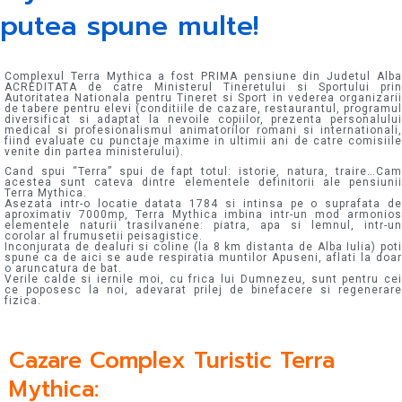
putea spune multe!
Complexul Terra Mythica a fost PRIMA pensiune din Judetul Alba
ACREDITATA de catre Ministerul Tineretului si Sportului prin
Autoritatea Nationala pentru Tineret si Sport in vederea organizarii
de tabere pentru elevi (conditiile de cazare, restaurantul, programul
diversificat si adaptat la nevoile copiilor, prezenta personalului
medical si profesionalismul animatorilor romani si internationali,
fiind evaluate cu punctaje maxime in ultimii ani de catre comisiile
venite din partea ministerului).
Cand spui “Terra” spui de fapt totul: istorie, natura, traire…Cam
acestea sunt cateva dintre elementele definitorii ale pensiunii
Terra Mythica.
Asezata intr-o locatie datata 1784 si intinsa pe o suprafata de
aproximativ 7000mp, Terra Mythica imbina intr-un mod armonios
elementele naturii trasilvanene: piatra, apa si lemnul, intr-un
corolar al frumusetii peisagistice.
Inconjurata de dealuri si coline (la 8 km distanta de Alba Iulia) poti
spune ca de aici se aude respiratia muntilor Apuseni, aflati la doar
o aruncatura de bat.
Verile calde si iernile moi, cu frica lui Dumnezeu, sunt pentru cei
ce poposesc la noi, adevarat prilej de binefacere si regenerare
fizica.
Cazare Complex Turistic Terra
Mythica: