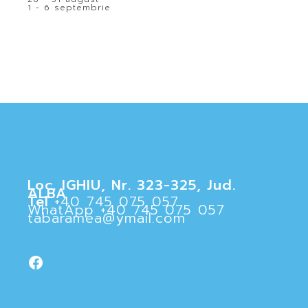
1 - 6 septembrie
Loc. IGHIU, Nr. 323-325, Jud.
ALBA
Tel
+40 745 075 057
WhatApp
+40 745 075 057
tabaramea@ymail.com
Facebook