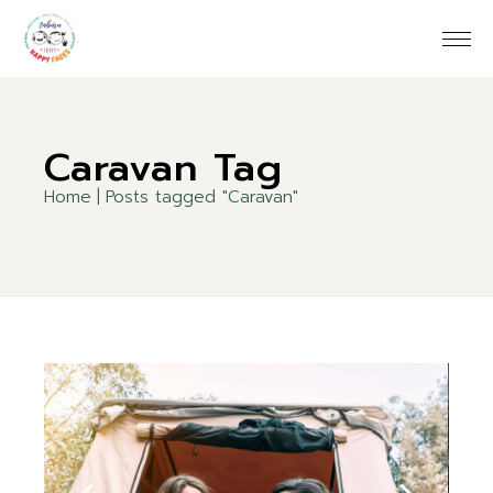
Skip
to
the
content
Caravan Tag
Home
Posts tagged "Caravan"
10
Jun