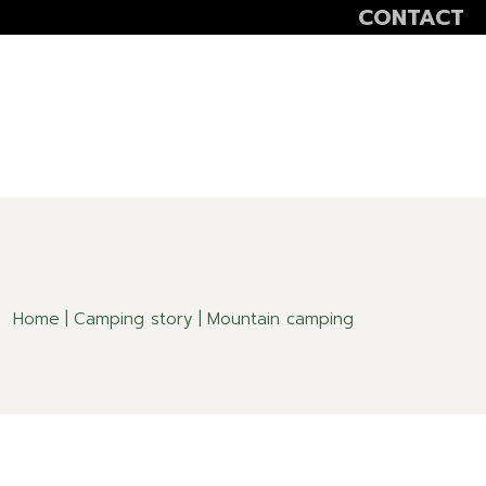
CONTACT
VOLUNTEER
SCOALA ALTFEL
SĂPTĂMÂNA VER
Home
Camping story
Mountain camping