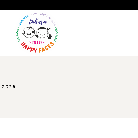
A
GALERIE
IMPRESII
a 2026