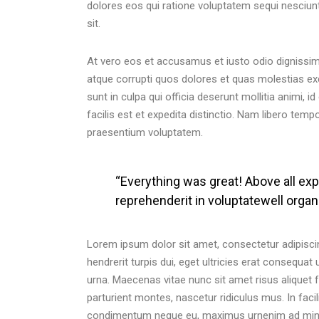
dolores eos qui ratione voluptatem sequi nesciun
sit.
At vero eos et accusamus et iusto odio dignissim
atque corrupti quos dolores et quas molestias exc
sunt in culpa qui officia deserunt mollitia animi,
facilis est et expedita distinctio. Nam libero tem
praesentium voluptatem.
“Everything was great! Above all expe
reprehenderit in voluptatewell organ
Lorem ipsum dolor sit amet, consectetur adipiscin
hendrerit turpis dui, eget ultricies erat consequa
urna. Maecenas vitae nunc sit amet risus aliquet 
parturient montes, nascetur ridiculus mus. In facili
condimentum neque eu, maximus urnenim ad minim 