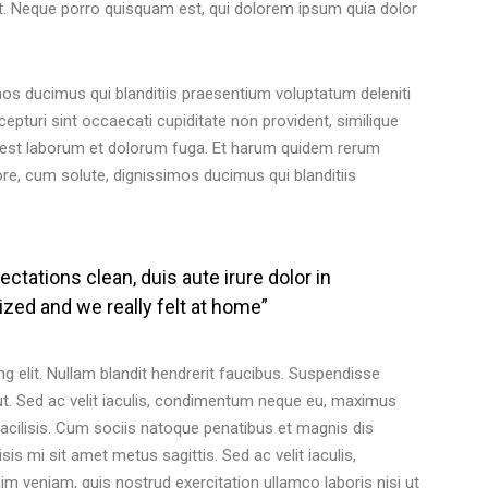
t. Neque porro quisquam est, qui dolorem ipsum quia dolor
os ducimus qui blanditiis praesentium voluptatum deleniti
epturi sint occaecati cupiditate non provident, similique
 id est laborum et dolorum fuga. Et harum quidem rerum
pore, cum solute, dignissimos ducimus qui blanditiis
ctations clean, duis aute irure dolor in
ized and we really felt at home”
g elit. Nullam blandit hendrerit faucibus. Suspendisse
t ut. Sed ac velit iaculis, condimentum neque eu, maximus
facilisis. Cum sociis natoque penatibus et magnis dis
sis mi sit amet metus sagittis. Sed ac velit iaculis,
veniam, quis nostrud exercitation ullamco laboris nisi ut