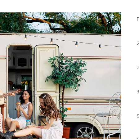
2
2
3
9